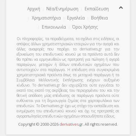
Αρχική
Νέα/Ενημέρωση
Εκπαίδευση
Χρηματιστήρια
Εργαλεία
Βοήθεια
Επικοινωνία
Όροι Χρήσης
Οι πληροφορίες, τα παραδείγματα, τα σχόλια στις ειδήσεις, οι
απόψεις άλλων χρηματιστηριακών εταιριών για την αγορά και
άλλες αναφορές που παρέχει το derivatives.gr για την
εξοικείωση του επενδυτικού κοινού με τα προϊόντα αυτά δεν
θα πρέπει να ερμηνευθούν ως προτροπή για πώληση ή αγορά
παραγώγων, μετοχών ή άλλων επενδυτικών οχημάτων που
αντιστοιχούν στα παράγωγα. Η επένδυση στα συγκεκριμένα
χρηματιστηριακά προϊόντα όπως τα μετοχικά παράγωγα ή τα
Συμβόλαια Μελλοντικής Εκπλήρωσης ενέχουν αυξημένο
κίνδυνο. Το derivatives.gr δεν ισχυρίζεται ούτε εγγυάται το
εκατό τοις εκατό της ακρίβειας του περιεχομένου του και την
θετική απόδοση μίας επένδυσης σε παράγωγα προϊόντα ούτε
ευθύνεται για τη δημιουργία ζημίας στα χαρτοφυλάκια των
επενδυτών. To Derivatives.gr έχει ως στόχο την εκπαίδευση και
ενημέρωση του επενδυτικού κοινού και όχι τις προτροπές σε
αγοραπωλησίες επενδυτικών οχημάτων οποιουδήποτε είδους.
Copyright © 2000-2026
derivatives
.
gr
. All rights reserved.