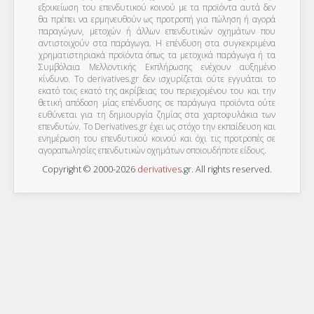
εξοικείωση του επενδυτικού κοινού με τα προϊόντα αυτά δεν
θα πρέπει να ερμηνευθούν ως προτροπή για πώληση ή αγορά
παραγώγων, μετοχών ή άλλων επενδυτικών οχημάτων που
αντιστοιχούν στα παράγωγα. Η επένδυση στα συγκεκριμένα
χρηματιστηριακά προϊόντα όπως τα μετοχικά παράγωγα ή τα
Συμβόλαια Μελλοντικής Εκπλήρωσης ενέχουν αυξημένο
κίνδυνο. Το derivatives.gr δεν ισχυρίζεται ούτε εγγυάται το
εκατό τοις εκατό της ακρίβειας του περιεχομένου του και την
θετική απόδοση μίας επένδυσης σε παράγωγα προϊόντα ούτε
ευθύνεται για τη δημιουργία ζημίας στα χαρτοφυλάκια των
επενδυτών. To Derivatives.gr έχει ως στόχο την εκπαίδευση και
ενημέρωση του επενδυτικού κοινού και όχι τις προτροπές σε
αγοραπωλησίες επενδυτικών οχημάτων οποιουδήποτε είδους.
Copyright © 2000-2026
derivatives
.
gr
. All rights reserved.