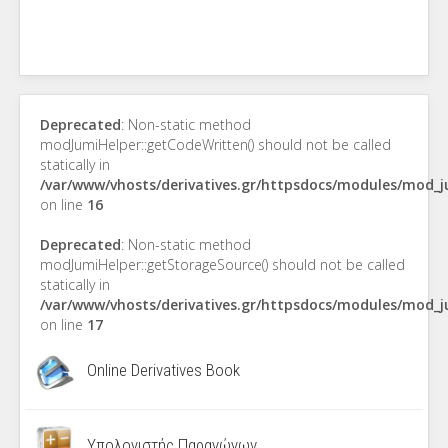
Deprecated
: Non-static method
modJumiHelper::getCodeWritten() should not be called
statically in
/var/www/vhosts/derivatives.gr/httpsdocs/modules/mod_
on line
16
Deprecated
: Non-static method
modJumiHelper::getStorageSource() should not be called
statically in
/var/www/vhosts/derivatives.gr/httpsdocs/modules/mod_
on line
17
Online Derivatives Book
Υπολογιστής Παραγώγων