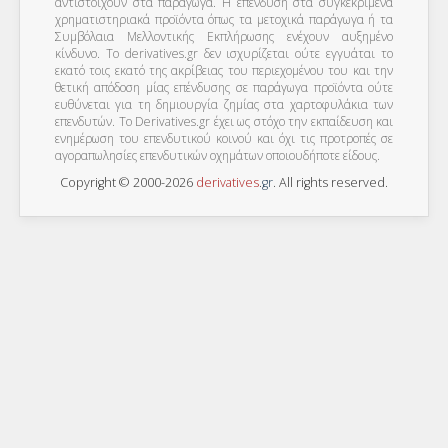
αντιστοιχούν στα παράγωγα. Η επένδυση στα συγκεκριμένα
χρηματιστηριακά προϊόντα όπως τα μετοχικά παράγωγα ή τα
Συμβόλαια Μελλοντικής Εκπλήρωσης ενέχουν αυξημένο
κίνδυνο. Το derivatives.gr δεν ισχυρίζεται ούτε εγγυάται το
εκατό τοις εκατό της ακρίβειας του περιεχομένου του και την
θετική απόδοση μίας επένδυσης σε παράγωγα προϊόντα ούτε
ευθύνεται για τη δημιουργία ζημίας στα χαρτοφυλάκια των
επενδυτών. To Derivatives.gr έχει ως στόχο την εκπαίδευση και
ενημέρωση του επενδυτικού κοινού και όχι τις προτροπές σε
αγοραπωλησίες επενδυτικών οχημάτων οποιουδήποτε είδους.
Copyright © 2000-2026
derivatives
.
gr
. All rights reserved.