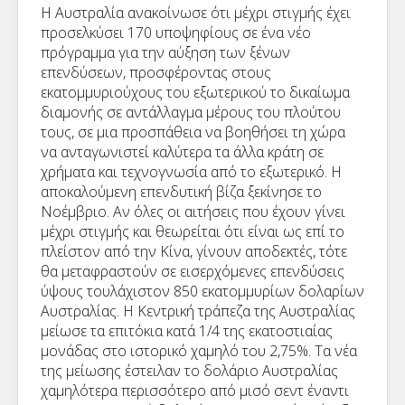
Η Αυστραλία ανακοίνωσε ότι μέχρι στιγμής έχει
προσελκύσει 170 υποψηφίους σε ένα νέο
πρόγραμμα για την αύξηση των ξένων
επενδύσεων, προσφέροντας στους
εκατομμυριούχους του εξωτερικού το δικαίωμα
διαμονής σε αντάλλαγμα μέρους του πλούτου
τους, σε μια προσπάθεια να βοηθήσει τη χώρα
να ανταγωνιστεί καλύτερα τα άλλα κράτη σε
χρήματα και τεχνογνωσία από το εξωτερικό. Η
αποκαλούμενη επενδυτική βίζα ξεκίνησε το
Νοέμβριο. Αν όλες οι αιτήσεις που έχουν γίνει
μέχρι στιγμής και θεωρείται ότι είναι ως επί το
πλείστον από την Κίνα, γίνουν αποδεκτές, τότε
θα μεταφραστούν σε εισερχόμενες επενδύσεις
ύψους τουλάχιστον 850 εκατομμυρίων δολαρίων
Αυστραλίας. Η Κεντρική τράπεζα της Αυστραλίας
μείωσε τα επιτόκια κατά 1/4 της εκατοστιαίας
μονάδας στο ιστορικό χαμηλό του 2,75%. Τα νέα
της μείωσης έστειλαν το δολάριο Αυστραλίας
χαμηλότερα περισσότερο από μισό σεντ έναντι