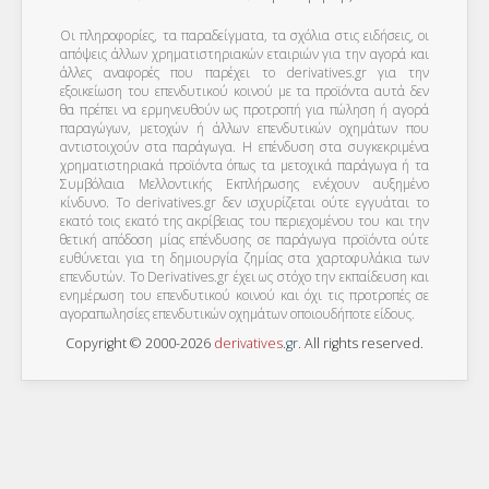
Οι πληροφορίες, τα παραδείγματα, τα σχόλια στις ειδήσεις, οι
απόψεις άλλων χρηματιστηριακών εταιριών για την αγορά και
άλλες αναφορές που παρέχει το derivatives.gr για την
εξοικείωση του επενδυτικού κοινού με τα προϊόντα αυτά δεν
θα πρέπει να ερμηνευθούν ως προτροπή για πώληση ή αγορά
παραγώγων, μετοχών ή άλλων επενδυτικών οχημάτων που
αντιστοιχούν στα παράγωγα. Η επένδυση στα συγκεκριμένα
χρηματιστηριακά προϊόντα όπως τα μετοχικά παράγωγα ή τα
Συμβόλαια Μελλοντικής Εκπλήρωσης ενέχουν αυξημένο
κίνδυνο. Το derivatives.gr δεν ισχυρίζεται ούτε εγγυάται το
εκατό τοις εκατό της ακρίβειας του περιεχομένου του και την
θετική απόδοση μίας επένδυσης σε παράγωγα προϊόντα ούτε
ευθύνεται για τη δημιουργία ζημίας στα χαρτοφυλάκια των
επενδυτών. To Derivatives.gr έχει ως στόχο την εκπαίδευση και
ενημέρωση του επενδυτικού κοινού και όχι τις προτροπές σε
αγοραπωλησίες επενδυτικών οχημάτων οποιουδήποτε είδους.
Copyright © 2000-2026
derivatives
.
gr
. All rights reserved.