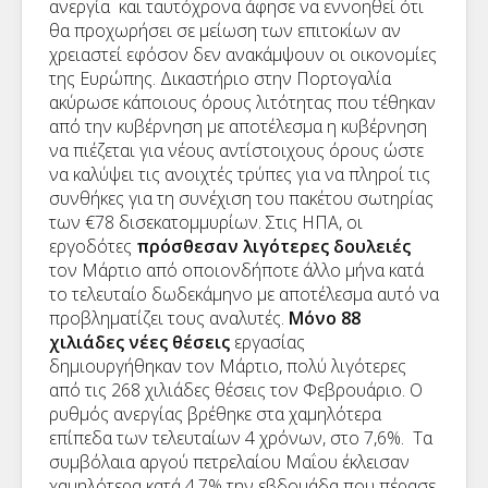
ανεργία και ταυτόχρονα άφησε να εννοηθεί ότι
θα προχωρήσει σε μείωση των επιτοκίων αν
χρειαστεί εφόσον δεν ανακάμψουν οι οικονομίες
της Ευρώπης. Δικαστήριο στην Πορτογαλία
ακύρωσε κάποιους όρους λιτότητας που τέθηκαν
από την κυβέρνηση με αποτέλεσμα η κυβέρνηση
να πιέζεται για νέους αντίστοιχους όρους ώστε
να καλύψει τις ανοιχτές τρύπες για να πληροί τις
συνθήκες για τη συνέχιση του πακέτου σωτηρίας
των €78 δισεκατομμυρίων. Στις ΗΠΑ, οι
εργοδότες
πρόσθεσαν λιγότερες δουλειές
τον Μάρτιο από οποιονδήποτε άλλο μήνα κατά
το τελευταίο δωδεκάμηνο με αποτέλεσμα αυτό να
προβληματίζει τους αναλυτές.
Μόνο 88
χιλιάδες νέες θέσεις
εργασίας
δημιουργήθηκαν τον Μάρτιο, πολύ λιγότερες
από τις 268 χιλιάδες θέσεις τον Φεβρουάριο. Ο
ρυθμός ανεργίας βρέθηκε στα χαμηλότερα
επίπεδα των τελευταίων 4 χρόνων, στο 7,6%. Τα
συμβόλαια αργού πετρελαίου Μαΐου έκλεισαν
χαμηλότερα κατά 4,7% την εβδομάδα που πέρασε