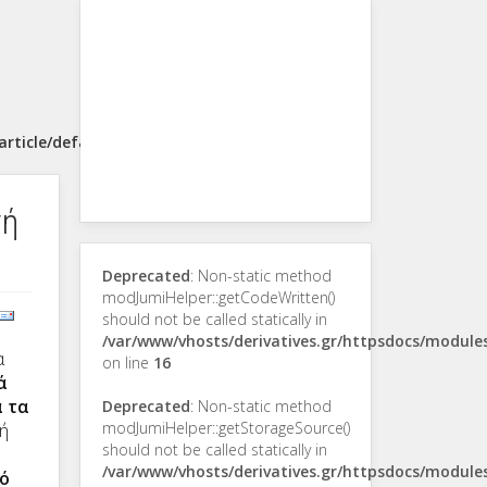
rticle/default.php
νή
Deprecated
: Non-static method
modJumiHelper::getCodeWritten()
should not be called statically in
/var/www/vhosts/derivatives.gr/httpsdocs/modul
α
on line
16
ά
ά τα
Deprecated
: Non-static method
modJumiHelper::getStorageSource()
κή
should not be called statically in
/var/www/vhosts/derivatives.gr/httpsdocs/modul
ό