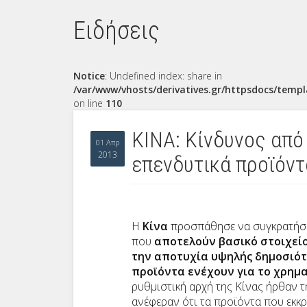
Ειδήσεις
Notice
: Undefined index: share in
/var/www/vhosts/derivatives.gr/httpsdocs/templ
on line
110
KINA: Κίνδυνος από
01 Απρ
2013
επενδυτικά προϊόντ
H
Κίνα
προσπάθησε να συγκρατήσει
που
αποτελούν βασικό στοιχεί
την αποτυχία υψηλής δημοσιότη
προϊόντα ενέχουν για το χρημ
ρυθμιστική αρχή της Κίνας ήρθαν τ
ανέφεραν ότι τα προϊόντα που εκκ