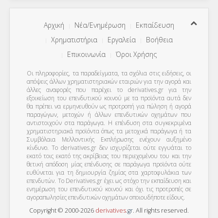
Αρχική
Νέα/Ενημέρωση
Εκπαίδευση
Χρηματιστήρια
Εργαλεία
Βοήθεια
Επικοινωνία
Όροι Χρήσης
Οι πληροφορίες, τα παραδείγματα, τα σχόλια στις ειδήσεις, οι
απόψεις άλλων χρηματιστηριακών εταιριών για την αγορά και
άλλες αναφορές που παρέχει το derivatives.gr για την
εξοικείωση του επενδυτικού κοινού με τα προϊόντα αυτά δεν
θα πρέπει να ερμηνευθούν ως προτροπή για πώληση ή αγορά
παραγώγων, μετοχών ή άλλων επενδυτικών οχημάτων που
αντιστοιχούν στα παράγωγα. Η επένδυση στα συγκεκριμένα
χρηματιστηριακά προϊόντα όπως τα μετοχικά παράγωγα ή τα
Συμβόλαια Μελλοντικής Εκπλήρωσης ενέχουν αυξημένο
κίνδυνο. Το derivatives.gr δεν ισχυρίζεται ούτε εγγυάται το
εκατό τοις εκατό της ακρίβειας του περιεχομένου του και την
θετική απόδοση μίας επένδυσης σε παράγωγα προϊόντα ούτε
ευθύνεται για τη δημιουργία ζημίας στα χαρτοφυλάκια των
επενδυτών. To Derivatives.gr έχει ως στόχο την εκπαίδευση και
ενημέρωση του επενδυτικού κοινού και όχι τις προτροπές σε
αγοραπωλησίες επενδυτικών οχημάτων οποιουδήποτε είδους.
Copyright © 2000-2026
derivatives
.
gr
. All rights reserved.