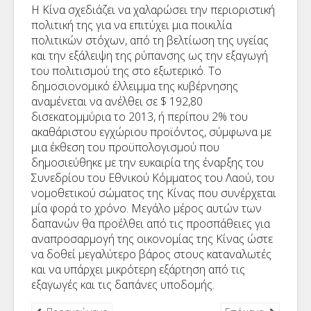
Η Κίνα σχεδιάζει να χαλαρώσει την περιοριστική
πολιτική της για να επιτύχει μια ποικιλία
πολιτικών στόχων, από τη βελτίωση της υγείας
και την εξάλειψη της ρύπανσης ως την εξαγωγή
του πολιτισμού της στο εξωτερικό. Το
δημοσιονομικό έλλειμμα της κυβέρνησης
αναμένεται να ανέλθει σε $ 192,80
δισεκατομμύρια το 2013, ή περίπου 2% του
ακαθάριστου εγχώριου προϊόντος, σύμφωνα με
μια έκθεση του προϋπολογισμού που
δημοσιεύθηκε με την ευκαιρία της έναρξης του
Συνεδρίου του Εθνικού Κόμματος του Λαού, του
νομοθετικού σώματος της Κίνας που συνέρχεται
μία φορά το χρόνο. Μεγάλο μέρος αυτών των
δαπανών θα προέλθει από τις προσπάθειες για
αναπροσαρμογή της οικονομίας της Κίνας ώστε
να δοθεί μεγαλύτερο βάρος στους καταναλωτές
και να υπάρχει μικρότερη εξάρτηση από τις
εξαγωγές και τις δαπάνες υποδομής.