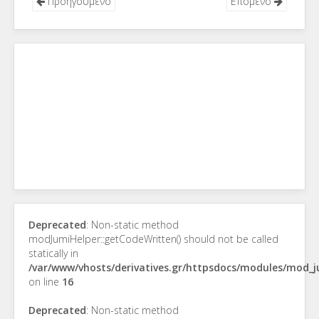
Προηγούμενο
Επόμενο
Deprecated
: Non-static method
modJumiHelper::getCodeWritten() should not be called
statically in
/var/www/vhosts/derivatives.gr/httpsdocs/modules/mod_
on line
16
Deprecated
: Non-static method