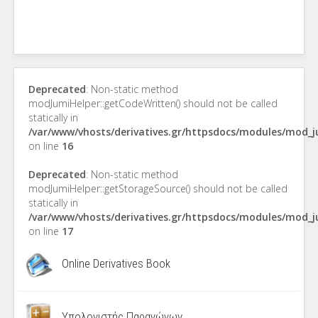
Deprecated
: Non-static method
modJumiHelper::getCodeWritten() should not be called
statically in
/var/www/vhosts/derivatives.gr/httpsdocs/modules/mod_
on line
16
Deprecated
: Non-static method
modJumiHelper::getStorageSource() should not be called
statically in
/var/www/vhosts/derivatives.gr/httpsdocs/modules/mod_
on line
17
Online Derivatives Book
Υπολογιστής Παραγώγων