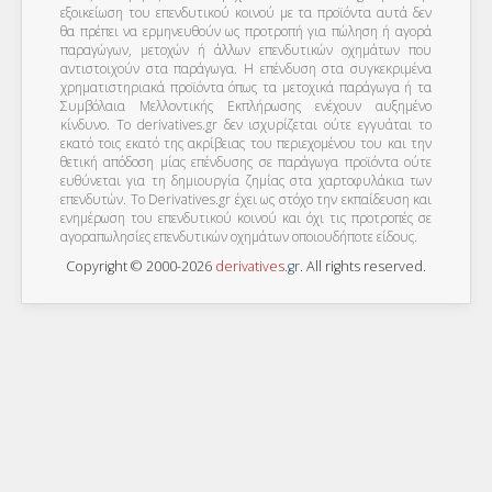
εξοικείωση του επενδυτικού κοινού με τα προϊόντα αυτά δεν
θα πρέπει να ερμηνευθούν ως προτροπή για πώληση ή αγορά
παραγώγων, μετοχών ή άλλων επενδυτικών οχημάτων που
αντιστοιχούν στα παράγωγα. Η επένδυση στα συγκεκριμένα
χρηματιστηριακά προϊόντα όπως τα μετοχικά παράγωγα ή τα
Συμβόλαια Μελλοντικής Εκπλήρωσης ενέχουν αυξημένο
κίνδυνο. Το derivatives.gr δεν ισχυρίζεται ούτε εγγυάται το
εκατό τοις εκατό της ακρίβειας του περιεχομένου του και την
θετική απόδοση μίας επένδυσης σε παράγωγα προϊόντα ούτε
ευθύνεται για τη δημιουργία ζημίας στα χαρτοφυλάκια των
επενδυτών. To Derivatives.gr έχει ως στόχο την εκπαίδευση και
ενημέρωση του επενδυτικού κοινού και όχι τις προτροπές σε
αγοραπωλησίες επενδυτικών οχημάτων οποιουδήποτε είδους.
Copyright © 2000-2026
derivatives
.
gr
. All rights reserved.