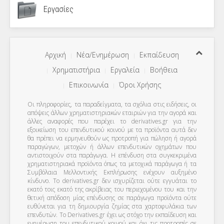
Εργασίες
Αρχική
Νέα/Ενημέρωση
Εκπαίδευση
Χρηματιστήρια
Εργαλεία
Βοήθεια
Επικοινωνία
Όροι Χρήσης
Οι πληροφορίες, τα παραδείγματα, τα σχόλια στις ειδήσεις, οι
απόψεις άλλων χρηματιστηριακών εταιριών για την αγορά και
άλλες αναφορές που παρέχει το derivatives.gr για την
εξοικείωση του επενδυτικού κοινού με τα προϊόντα αυτά δεν
θα πρέπει να ερμηνευθούν ως προτροπή για πώληση ή αγορά
παραγώγων, μετοχών ή άλλων επενδυτικών οχημάτων που
αντιστοιχούν στα παράγωγα. Η επένδυση στα συγκεκριμένα
χρηματιστηριακά προϊόντα όπως τα μετοχικά παράγωγα ή τα
Συμβόλαια Μελλοντικής Εκπλήρωσης ενέχουν αυξημένο
κίνδυνο. Το derivatives.gr δεν ισχυρίζεται ούτε εγγυάται το
εκατό τοις εκατό της ακρίβειας του περιεχομένου του και την
θετική απόδοση μίας επένδυσης σε παράγωγα προϊόντα ούτε
ευθύνεται για τη δημιουργία ζημίας στα χαρτοφυλάκια των
επενδυτών. To Derivatives.gr έχει ως στόχο την εκπαίδευση και
ενημέρωση του επενδυτικού κοινού και όχι τις προτροπές σε