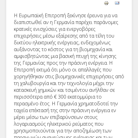
Η Ευρωπαϊκή Επιτροπή ξεκίνησε έρευνα για να
διαπιστωθεί αν η Γερμανία παρέχει παράνομες
κρατικές ενισχύσεις για ενεργοβόρες
επιχειρήσεις μέσω εξαίρεσης από τα τέλη του
δικτύου ηλεκτρικής ενέργειας, ενδεχομένως
αυξάνοντας το κόστος για τη βιομηχανία και
αμφισβητώντας μια βασική πτυχή της κίνησης
της Γερμανίας προς την πράσινη ενέργεια. Η
Επιτροπή εκτιμά ότι μόνο οι απαλλαγές που
χορηγήθηκαν στις βιομηχανικές επιχειρήσεις από
τη χαλυβουργία και την τεχνολογία μέχρι την
κατασκευή χημικών και τσιμέντου ανήλθαν σε
περισσότερα από € 300 εκατομμύρια το
περασμένο έτος. Η Γερμανία χρηματοδοτεί την
ταχεία επέκτασή της στην πράσινη ενέργεια εν
μέρει μέσω των επιβαρύνσεων στους
λογαριασμούς ηλεκτρικού ρεύματος που
χρησιμοποιούνται για την αποζημίωση των
παραγωγών ανανεώσιμης ενέργειας και των