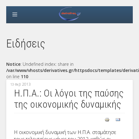
Ειδήσεις
Notice
: Undefined index: share in
/var/www/vhosts/derivatives.gr/httpsdocs/templates/derivat
on line
110
2013
13 Φεβ
Η.Π.Α.: Οι λόγοι της παύσης
της οικονομικής δυναμικής
Η οικονομική δυναμική των
Η.Π.Α.
σταμάτησε