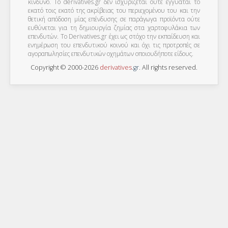
κίνδυνο. Το derivatives.gr δεν ισχυρίζεται ούτε εγγυάται το
εκατό τοις εκατό της ακρίβειας του περιεχομένου του και την
θετική απόδοση μίας επένδυσης σε παράγωγα προϊόντα ούτε
ευθύνεται για τη δημιουργία ζημίας στα χαρτοφυλάκια των
επενδυτών. To Derivatives.gr έχει ως στόχο την εκπαίδευση και
ενημέρωση του επενδυτικού κοινού και όχι τις προτροπές σε
αγοραπωλησίες επενδυτικών οχημάτων οποιουδήποτε είδους.
Copyright © 2000-2026
derivatives
.
gr
. All rights reserved.