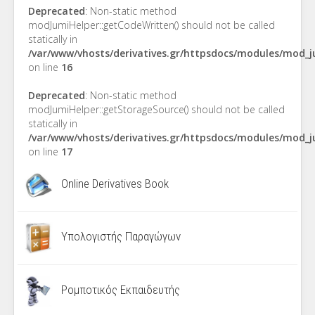
Deprecated
: Non-static method
modJumiHelper::getCodeWritten() should not be called
statically in
/var/www/vhosts/derivatives.gr/httpsdocs/modules/mod_
on line
16
Deprecated
: Non-static method
modJumiHelper::getStorageSource() should not be called
statically in
/var/www/vhosts/derivatives.gr/httpsdocs/modules/mod_
on line
17
Online Derivatives Book
Υπολογιστής Παραγώγων
Ρομποτικός Εκπαιδευτής