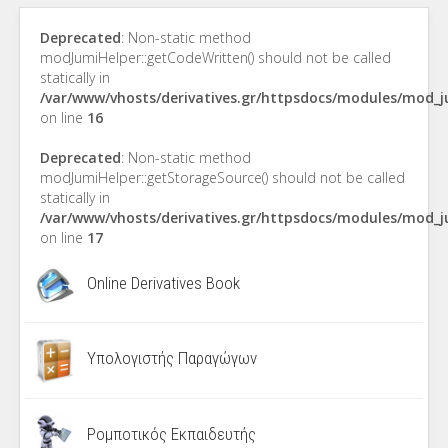
Deprecated
: Non-static method
modJumiHelper::getCodeWritten() should not be called
statically in
/var/www/vhosts/derivatives.gr/httpsdocs/modules/mod_
on line
16
Deprecated
: Non-static method
modJumiHelper::getStorageSource() should not be called
statically in
/var/www/vhosts/derivatives.gr/httpsdocs/modules/mod_
on line
17
Online Derivatives Book
Υπολογιστής Παραγώγων
Ρομποτικός Εκπαιδευτής