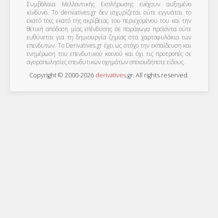
Συμβόλαια Μελλοντικής Εκπλήρωσης ενέχουν αυξημένο
κίνδυνο. Το derivatives.gr δεν ισχυρίζεται ούτε εγγυάται το
εκατό τοις εκατό της ακρίβειας του περιεχομένου του και την
θετική απόδοση μίας επένδυσης σε παράγωγα προϊόντα ούτε
ευθύνεται για τη δημιουργία ζημίας στα χαρτοφυλάκια των
επενδυτών. To Derivatives.gr έχει ως στόχο την εκπαίδευση και
ενημέρωση του επενδυτικού κοινού και όχι τις προτροπές σε
αγοραπωλησίες επενδυτικών οχημάτων οποιουδήποτε είδους.
Copyright © 2000-2026
derivatives
.
gr
. All rights reserved.