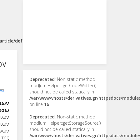
rticle/default.php
ον
Deprecated
: Non-static method
modJumiHelper::getCodeWritten()
should not be called statically in
/var/www/vhosts/derivatives.gr/httpsdocs/modul
ιων
on line
16
έσω
 των
Deprecated
: Non-static method
modJumiHelper::getStorageSource()
 των
should not be called statically in
ένων
/var/www/vhosts/derivatives.gr/httpsdocs/modul
 της