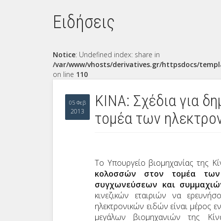
Ειδήσεις
Notice
: Undefined index: share in
/var/www/vhosts/derivatives.gr/httpsdocs/templ
on line
110
ΚΙΝΑ: Σχέδια για δ
05 Φεβ
2013
τομέα των ηλεκτρο
Το Υπουργείο βιομηχανίας της Κί
κολοσσών στον τομέα των
συγχωνεύσεων και συμμαχιώ
κινεζικών εταιριών να ερευνήσ
ηλεκτρονικών ειδών είναι μέρος ε
μεγάλων βιομηχανιών της Κίνα