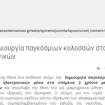
ates/derivatives.gr/warp/systems/joomla/layouts/com_content/a
ημιουργία παγκόσμιων κολοσσών στ
νικών
νας έθεσε ένα επιθετικό στόχο, την
δημιουργία παγκόσμ
 ηλεκτρονικών μέσα στα επόμενα 2 χρόνια μ
ν
, και επανέλαβε την θέση του για μακροχρόνια ώθηση
ουν εξαγορές στο εξωτερικό. Ο στόχος για τον τομέα
νός ευρύτερου σχεδίου για την εδραίωση των κατακερματισμ
ς, συμπεριλαμβανομένου του χάλυβα, της ναυτιλίας,