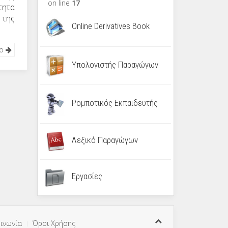
on line
17
τητα
 της
Online Derivatives Book
νο
Υπολογιστής Παραγώγων
Ρομποτικός Εκπαιδευτής
Λεξικό Παραγώγων
Εργασίες
ινωνία
Όροι Χρήσης