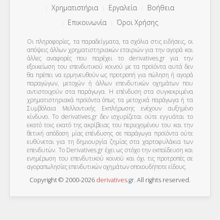
Χρηματιστήρια
Εργαλεία
Βοήθεια
Επικοινωνία
Όροι Χρήσης
Οι πληροφορίες, τα παραδείγματα, τα σχόλια στις ειδήσεις, οι
απόψεις άλλων χρηματιστηριακών εταιριών για την αγορά και
άλλες αναφορές που παρέχει το derivatives.gr για την
εξοικείωση του επενδυτικού κοινού με τα προϊόντα αυτά δεν
θα πρέπει να ερμηνευθούν ως προτροπή για πώληση ή αγορά
παραγώγων, μετοχών ή άλλων επενδυτικών οχημάτων που
αντιστοιχούν στα παράγωγα. Η επένδυση στα συγκεκριμένα
χρηματιστηριακά προϊόντα όπως τα μετοχικά παράγωγα ή τα
Συμβόλαια Μελλοντικής Εκπλήρωσης ενέχουν αυξημένο
κίνδυνο. Το derivatives.gr δεν ισχυρίζεται ούτε εγγυάται το
εκατό τοις εκατό της ακρίβειας του περιεχομένου του και την
θετική απόδοση μίας επένδυσης σε παράγωγα προϊόντα ούτε
ευθύνεται για τη δημιουργία ζημίας στα χαρτοφυλάκια των
επενδυτών. To Derivatives.gr έχει ως στόχο την εκπαίδευση και
ενημέρωση του επενδυτικού κοινού και όχι τις προτροπές σε
αγοραπωλησίες επενδυτικών οχημάτων οποιουδήποτε είδους.
Copyright © 2000-2026
derivatives
.
gr
. All rights reserved.