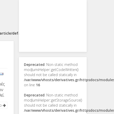
rticle/default.php
Deprecated
: Non-static method
modJumiHelper::getCodeWritten()
should not be called statically in
/var/www/vhosts/derivatives.gr/httpsdocs/modul
ρές
on line
16
ων
εί.
Deprecated
: Non-static method
modJumiHelper::getStorageSource()
νο
should not be called statically in
/var/www/vhosts/derivatives.gr/httpsdocs/modul