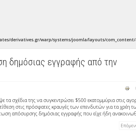
ates/derivatives.gr/warp/systems/joomla/layouts/com_content/a
η δημόσιας εγγραφής από την
ιψε τα σχέδια της να συγκεντρώσει $500 εκατομμύρια στις αγο
ίθεση στις πρόσφατες κραυγές των επενδυτών για τα χρέη τ
πτωση απόσυρσης δημόσιας εγγραφής που είχε ήδη ανακοινωθ
Επόμε