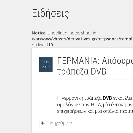
Ειδήσεις
Notice
: Undefined index: share in
/var/www/vhosts/derivatives.gr/httpsdocs/templ
on line
110
ΓΕΡΜΑΝΙΑ: Απόσυρσ
24 Ιαν
2013
τράπεζα DVB
Η γερμανική τράπεζα
DVB
εγκατέλε
ομολόγων των ΗΠΑ, μία έντονη αντ
επιχειρήσεων και μία σπάνια περί
Προηγούμενο