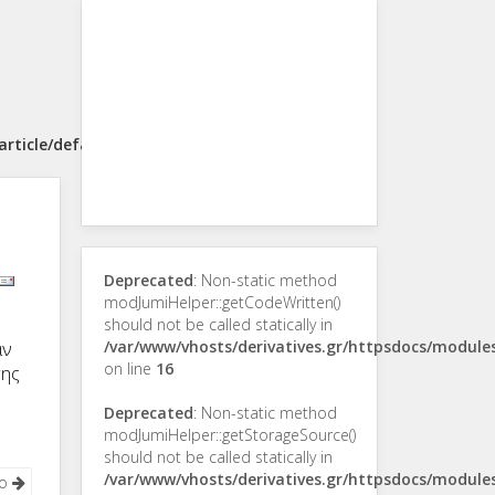
rticle/default.php
Deprecated
: Non-static method
modJumiHelper::getCodeWritten()
should not be called statically in
/var/www/vhosts/derivatives.gr/httpsdocs/modul
άν
on line
16
της
Deprecated
: Non-static method
modJumiHelper::getStorageSource()
should not be called statically in
/var/www/vhosts/derivatives.gr/httpsdocs/modul
νο