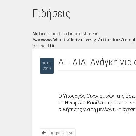
Ειδήσεις
Notice
: Undefined index: share in
/var/www/vhosts/derivatives.gr/httpsdocs/templ
on line
110
ΑΓΓΛΙΑ: Ανάγκη για
18 Ιαν
2013
Ο Υπουργός Οικονομικών της Βρε
το Ηνωμένο Βασίλειο πρόκειται ν
συζήτησης για τη μελλοντική σχέση
Προηγούμενο