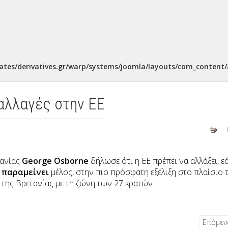
ates/derivatives.gr/warp/systems/joomla/layouts/com_content/a
 αλλαγές στην ΕΕ
τανίας
George Osborne
δήλωσε ότι η ΕΕ πρέπει να αλλάξει, ε
α
παραμείνει
μέλος, στην πιο πρόσφατη εξέλιξη στο πλαίσιο 
 της Βρετανίας με τη ζώνη των 27 κρατών.
Επόμε