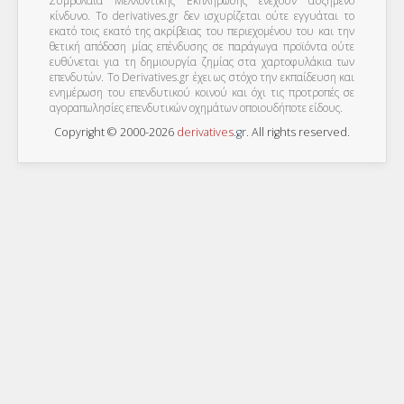
Συμβόλαια Μελλοντικής Εκπλήρωσης ενέχουν αυξημένο
κίνδυνο. Το derivatives.gr δεν ισχυρίζεται ούτε εγγυάται το
εκατό τοις εκατό της ακρίβειας του περιεχομένου του και την
θετική απόδοση μίας επένδυσης σε παράγωγα προϊόντα ούτε
ευθύνεται για τη δημιουργία ζημίας στα χαρτοφυλάκια των
επενδυτών. To Derivatives.gr έχει ως στόχο την εκπαίδευση και
ενημέρωση του επενδυτικού κοινού και όχι τις προτροπές σε
αγοραπωλησίες επενδυτικών οχημάτων οποιουδήποτε είδους.
Copyright © 2000-2026
derivatives
.
gr
. All rights reserved.