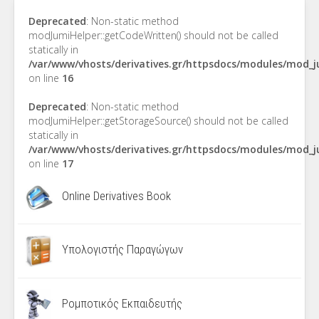
Deprecated
: Non-static method
modJumiHelper::getCodeWritten() should not be called
statically in
/var/www/vhosts/derivatives.gr/httpsdocs/modules/mod_
on line
16
Deprecated
: Non-static method
modJumiHelper::getStorageSource() should not be called
statically in
/var/www/vhosts/derivatives.gr/httpsdocs/modules/mod_
on line
17
Online Derivatives Book
Υπολογιστής Παραγώγων
Ρομποτικός Εκπαιδευτής