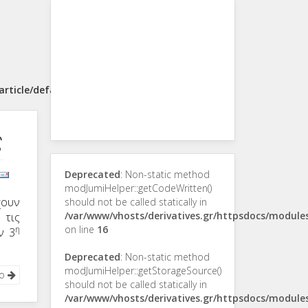
rticle/default.php
ς
Deprecated
: Non-static method
modJumiHelper::getCodeWritten()
χουν
should not be called statically in
/var/www/vhosts/derivatives.gr/httpsdocs/modul
 τις
on line
16
η
ν 3
Deprecated
: Non-static method
modJumiHelper::getStorageSource()
νο
should not be called statically in
/var/www/vhosts/derivatives.gr/httpsdocs/modul