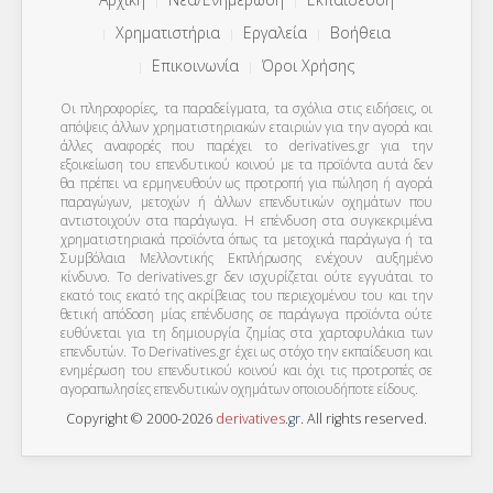
Χρηματιστήρια
Εργαλεία
Βοήθεια
Επικοινωνία
Όροι Χρήσης
Οι πληροφορίες, τα παραδείγματα, τα σχόλια στις ειδήσεις, οι
απόψεις άλλων χρηματιστηριακών εταιριών για την αγορά και
άλλες αναφορές που παρέχει το derivatives.gr για την
εξοικείωση του επενδυτικού κοινού με τα προϊόντα αυτά δεν
θα πρέπει να ερμηνευθούν ως προτροπή για πώληση ή αγορά
παραγώγων, μετοχών ή άλλων επενδυτικών οχημάτων που
αντιστοιχούν στα παράγωγα. Η επένδυση στα συγκεκριμένα
χρηματιστηριακά προϊόντα όπως τα μετοχικά παράγωγα ή τα
Συμβόλαια Μελλοντικής Εκπλήρωσης ενέχουν αυξημένο
κίνδυνο. Το derivatives.gr δεν ισχυρίζεται ούτε εγγυάται το
εκατό τοις εκατό της ακρίβειας του περιεχομένου του και την
θετική απόδοση μίας επένδυσης σε παράγωγα προϊόντα ούτε
ευθύνεται για τη δημιουργία ζημίας στα χαρτοφυλάκια των
επενδυτών. To Derivatives.gr έχει ως στόχο την εκπαίδευση και
ενημέρωση του επενδυτικού κοινού και όχι τις προτροπές σε
αγοραπωλησίες επενδυτικών οχημάτων οποιουδήποτε είδους.
Copyright © 2000-2026
derivatives
.
gr
. All rights reserved.