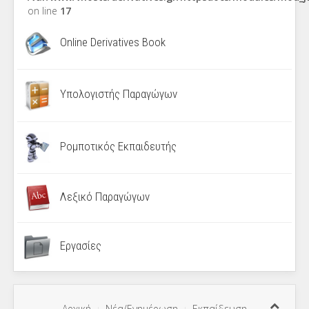
on line
17
Online Derivatives Book
Υπολογιστής Παραγώγων
Ρομποτικός Εκπαιδευτής
Λεξικό Παραγώγων
Εργασίες
Αρχική
Νέα/Ενημέρωση
Εκπαίδευση