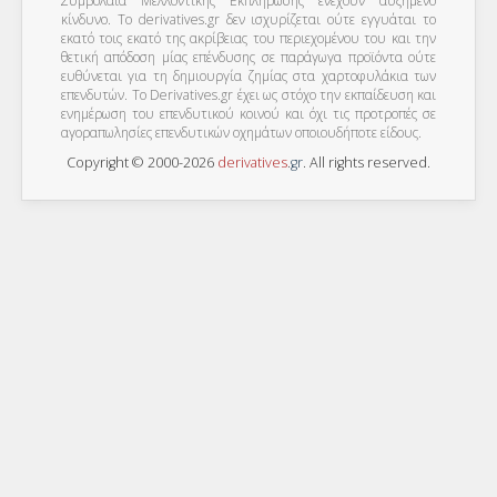
Συμβόλαια Μελλοντικής Εκπλήρωσης ενέχουν αυξημένο
κίνδυνο. Το derivatives.gr δεν ισχυρίζεται ούτε εγγυάται το
εκατό τοις εκατό της ακρίβειας του περιεχομένου του και την
θετική απόδοση μίας επένδυσης σε παράγωγα προϊόντα ούτε
ευθύνεται για τη δημιουργία ζημίας στα χαρτοφυλάκια των
επενδυτών. To Derivatives.gr έχει ως στόχο την εκπαίδευση και
ενημέρωση του επενδυτικού κοινού και όχι τις προτροπές σε
αγοραπωλησίες επενδυτικών οχημάτων οποιουδήποτε είδους.
Copyright © 2000-2026
derivatives
.
gr
. All rights reserved.