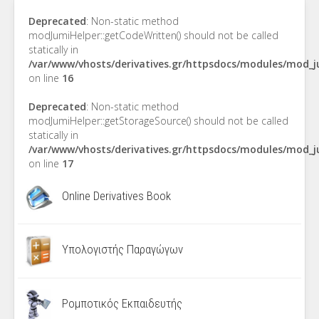
Deprecated
: Non-static method
modJumiHelper::getCodeWritten() should not be called
statically in
/var/www/vhosts/derivatives.gr/httpsdocs/modules/mod_
on line
16
Deprecated
: Non-static method
modJumiHelper::getStorageSource() should not be called
statically in
/var/www/vhosts/derivatives.gr/httpsdocs/modules/mod_
on line
17
Online Derivatives Book
Υπολογιστής Παραγώγων
Ρομποτικός Εκπαιδευτής