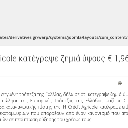
ates/derivatives.gr/warp/systems/joomla/layouts/com_content/a
ricole κατέγραψε ζημιά ύψους € 1,9
ισηγμένη τράπεζα της Γαλλίας, δήλωσε ότι κατέγραψε ζημιά ύ
 πώληση της Εμπορικής Τράπεζας της Ελλάδας, μαζί με €
 καταναλωτικής πίστης της. Η Crédit Agricole κατέγραψε επ
ισεκατομμυρίων που απορρέουν από έναν κανονισμό που απα
ιών σε περίπτωση αύξησης του χρέους τους.