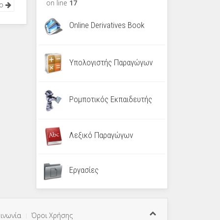
on line
17
νο
Online Derivatives Book
Υπολογιστής Παραγώγων
Ρομποτικός Εκπαιδευτής
Λεξικό Παραγώγων
Εργασίες
ινωνία
Όροι Χρήσης