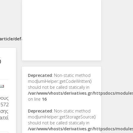
rticle/default.php
6
Deprecated
: Non-static method
modJumiHelper::getCodeWritten()
should not be called statically in
/var/www/vhosts/derivatives.gr/httpsdocs/modul
ψους
on line
16
 572
ίσης
Deprecated
: Non-static method
modJumiHelper::getStorageSource()
ιτεί
should not be called statically in
/var/www/vhosts/derivatives.gr/httpsdocs/modul