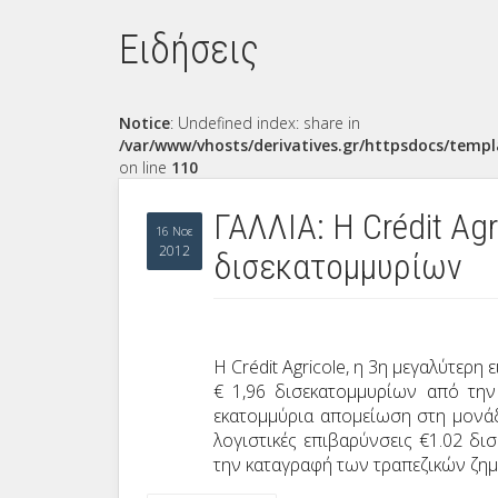
Ειδήσεις
Notice
: Undefined index: share in
/var/www/vhosts/derivatives.gr/httpsdocs/templ
on line
110
ΓΑΛΛΙΑ: Η Crédit Ag
16 Νοε
2012
δισεκατομμυρίων
Η
Crédit Agricole, η 3η
μεγαλύτερη ε
€ 1,96 δισεκατομμυρίων από την
εκατομμύρια απομείωση στη μονάδα
λογιστικές επιβαρύνσεις €1.02 δ
την καταγραφή των τραπεζικών ζημ