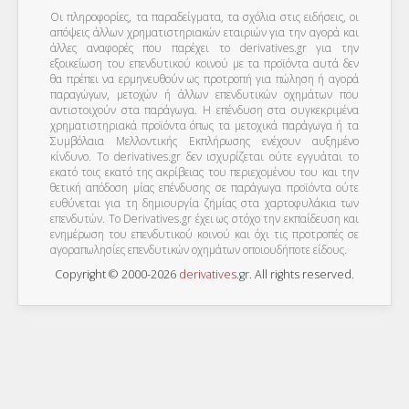
Οι πληροφορίες, τα παραδείγματα, τα σχόλια στις ειδήσεις, οι
απόψεις άλλων χρηματιστηριακών εταιριών για την αγορά και
άλλες αναφορές που παρέχει το derivatives.gr για την
εξοικείωση του επενδυτικού κοινού με τα προϊόντα αυτά δεν
θα πρέπει να ερμηνευθούν ως προτροπή για πώληση ή αγορά
παραγώγων, μετοχών ή άλλων επενδυτικών οχημάτων που
αντιστοιχούν στα παράγωγα. Η επένδυση στα συγκεκριμένα
χρηματιστηριακά προϊόντα όπως τα μετοχικά παράγωγα ή τα
Συμβόλαια Μελλοντικής Εκπλήρωσης ενέχουν αυξημένο
κίνδυνο. Το derivatives.gr δεν ισχυρίζεται ούτε εγγυάται το
εκατό τοις εκατό της ακρίβειας του περιεχομένου του και την
θετική απόδοση μίας επένδυσης σε παράγωγα προϊόντα ούτε
ευθύνεται για τη δημιουργία ζημίας στα χαρτοφυλάκια των
επενδυτών. To Derivatives.gr έχει ως στόχο την εκπαίδευση και
ενημέρωση του επενδυτικού κοινού και όχι τις προτροπές σε
αγοραπωλησίες επενδυτικών οχημάτων οποιουδήποτε είδους.
Copyright © 2000-2026
derivatives
.
gr
. All rights reserved.