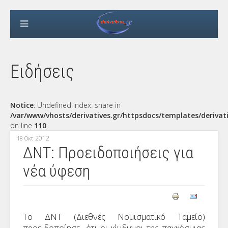
Ειδήσεις
Notice
: Undefined index: share in
/var/www/vhosts/derivatives.gr/httpsdocs/templates/derivat
on line
110
2012
18 Οκτ
ΔΝΤ: Προειδοποιήσεις για
νέα ύφεση
T
ο ΔΝΤ (Διεθνές Νομισματικό Ταμείο)