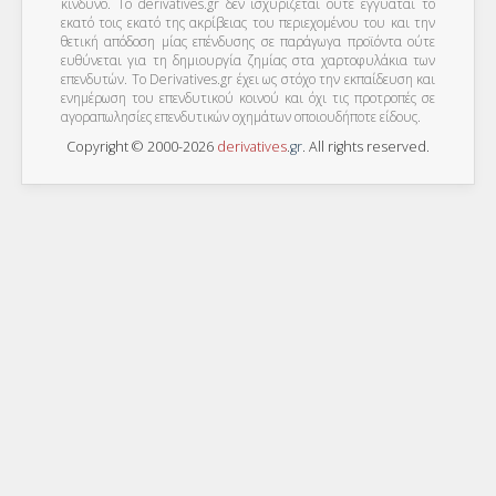
κίνδυνο. Το derivatives.gr δεν ισχυρίζεται ούτε εγγυάται το
εκατό τοις εκατό της ακρίβειας του περιεχομένου του και την
θετική απόδοση μίας επένδυσης σε παράγωγα προϊόντα ούτε
ευθύνεται για τη δημιουργία ζημίας στα χαρτοφυλάκια των
επενδυτών. To Derivatives.gr έχει ως στόχο την εκπαίδευση και
ενημέρωση του επενδυτικού κοινού και όχι τις προτροπές σε
αγοραπωλησίες επενδυτικών οχημάτων οποιουδήποτε είδους.
Copyright © 2000-2026
derivatives
.
gr
. All rights reserved.