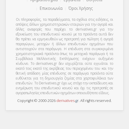
Επικοινωνία
Όροι Χρήσης
Οι πληροφορίες, τα παραδείγματα, τα σχόλια στις ειδήσεις, οι
απόψεις άλλων χρηματιστηριακών εταιριών για την αγορά και
άλλες αναφορές που παρέχει το derivatives.gr για την
εξοικείωση του επενδυτικού κοινού με τα προϊόντα αυτά δεν
θα πρέπει να ερμηνευθούν ως προτροπή για πώληση ή αγορά
παραγώγων, μετοχών ή άλλων επενδυτικών οχημάτων που
αντιστοιχούν στα παράγωγα. Η επένδυση στα συγκεκριμένα
χρηματιστηριακά προϊόντα όπως τα μετοχικά παράγωγα ή τα
Συμβόλαια Μελλοντικής Εκπλήρωσης ενέχουν αυξημένο
κίνδυνο. Το derivatives.gr δεν ισχυρίζεται ούτε εγγυάται το
εκατό τοις εκατό της ακρίβειας του περιεχομένου του και την
θετική απόδοση μίας επένδυσης σε παράγωγα προϊόντα ούτε
ευθύνεται για τη δημιουργία ζημίας στα χαρτοφυλάκια των
επενδυτών. To Derivatives.gr έχει ως στόχο την εκπαίδευση και
ενημέρωση του επενδυτικού κοινού και όχι τις προτροπές σε
αγοραπωλησίες επενδυτικών οχημάτων οποιουδήποτε είδους.
Copyright © 2000-2026
derivatives
.
gr
. All rights reserved.