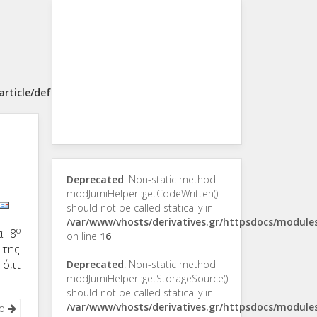
rticle/default.php
Deprecated
: Non-static method
modJumiHelper::getCodeWritten()
should not be called statically in
/var/www/vhosts/derivatives.gr/httpsdocs/modul
ο
α 8
on line
16
 της
ό,τι
Deprecated
: Non-static method
modJumiHelper::getStorageSource()
should not be called statically in
/var/www/vhosts/derivatives.gr/httpsdocs/modul
νο