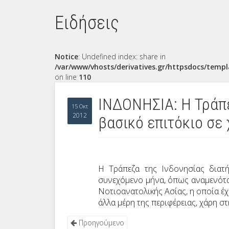
Ειδήσεις
Notice
: Undefined index: share in
/var/www/vhosts/derivatives.gr/httpsdocs/templ
on line
110
ΙΝΔΟΝΗΣΙΑ: Η Τράπε
15 Οκτ
2012
βασικό επιτόκιο σε
Η Τράπεζα της Ινδονησίας διατ
συνεχόμενο μήνα, όπως αναμενότα
Νοτιοανατολικής Ασίας, η οποία έ
άλλα μέρη της περιφέρειας, χάρη σ
Προηγούμενο