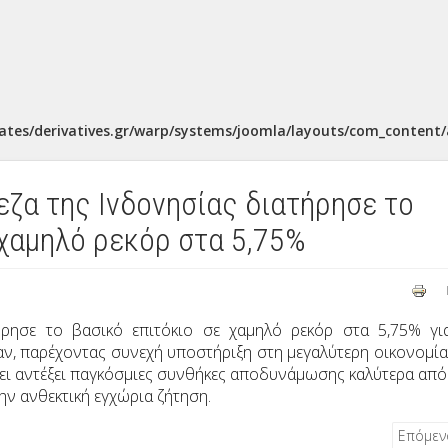
ates/derivatives.gr/warp/systems/joomla/layouts/com_content/a
ζα της Ινδονησίας διατήρησε το
 χαμηλό ρεκόρ στα 5,75%
ήρησε το βασικό επιτόκιο σε χαμηλό ρεκόρ στα 5,75% γι
ν, παρέχοντας συνεχή υποστήριξη στη μεγαλύτερη οικονομία
χει αντέξει παγκόσμιες συνθήκες αποδυνάμωσης καλύτερα από 
την ανθεκτική εγχώρια ζήτηση.
Επόμε