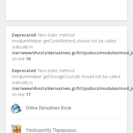
Deprecated
: Non-static method
modJumiHelper::getCodeWritten() should not be called
statically in
/var/www/vhosts/derivatives.gr/httpsdocs/modules/mod_
on line
16
Deprecated
: Non-static method
modJumiHelper::getStorageSource() should not be called
statically in
/var/www/vhosts/derivatives.gr/httpsdocs/modules/mod_
on line
17
Online Derivatives Book
Υπολογιστής Παραγώγων