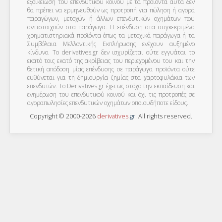
εξοικείωση του επενδυτικού κοινού με τα προϊόντα αυτά δεν
θα πρέπει να ερμηνευθούν ως προτροπή για πώληση ή αγορά
παραγώγων, μετοχών ή άλλων επενδυτικών οχημάτων που
αντιστοιχούν στα παράγωγα. Η επένδυση στα συγκεκριμένα
χρηματιστηριακά προϊόντα όπως τα μετοχικά παράγωγα ή τα
Συμβόλαια Μελλοντικής Εκπλήρωσης ενέχουν αυξημένο
κίνδυνο. Το derivatives.gr δεν ισχυρίζεται ούτε εγγυάται το
εκατό τοις εκατό της ακρίβειας του περιεχομένου του και την
θετική απόδοση μίας επένδυσης σε παράγωγα προϊόντα ούτε
ευθύνεται για τη δημιουργία ζημίας στα χαρτοφυλάκια των
επενδυτών. To Derivatives.gr έχει ως στόχο την εκπαίδευση και
ενημέρωση του επενδυτικού κοινού και όχι τις προτροπές σε
αγοραπωλησίες επενδυτικών οχημάτων οποιουδήποτε είδους.
Copyright © 2000-2026
derivatives
.
gr
. All rights reserved.