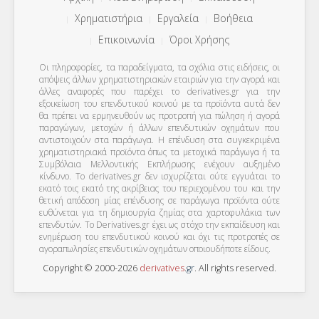
Χρηματιστήρια
Εργαλεία
Βοήθεια
Επικοινωνία
Όροι Χρήσης
Οι πληροφορίες, τα παραδείγματα, τα σχόλια στις ειδήσεις, οι
απόψεις άλλων χρηματιστηριακών εταιριών για την αγορά και
άλλες αναφορές που παρέχει το derivatives.gr για την
εξοικείωση του επενδυτικού κοινού με τα προϊόντα αυτά δεν
θα πρέπει να ερμηνευθούν ως προτροπή για πώληση ή αγορά
παραγώγων, μετοχών ή άλλων επενδυτικών οχημάτων που
αντιστοιχούν στα παράγωγα. Η επένδυση στα συγκεκριμένα
χρηματιστηριακά προϊόντα όπως τα μετοχικά παράγωγα ή τα
Συμβόλαια Μελλοντικής Εκπλήρωσης ενέχουν αυξημένο
κίνδυνο. Το derivatives.gr δεν ισχυρίζεται ούτε εγγυάται το
εκατό τοις εκατό της ακρίβειας του περιεχομένου του και την
θετική απόδοση μίας επένδυσης σε παράγωγα προϊόντα ούτε
ευθύνεται για τη δημιουργία ζημίας στα χαρτοφυλάκια των
επενδυτών. To Derivatives.gr έχει ως στόχο την εκπαίδευση και
ενημέρωση του επενδυτικού κοινού και όχι τις προτροπές σε
αγοραπωλησίες επενδυτικών οχημάτων οποιουδήποτε είδους.
Copyright © 2000-2026
derivatives
.
gr
. All rights reserved.