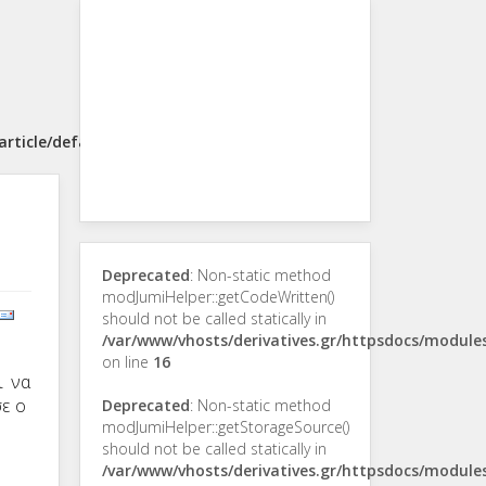
rticle/default.php
Deprecated
: Non-static method
modJumiHelper::getCodeWritten()
should not be called statically in
/var/www/vhosts/derivatives.gr/httpsdocs/modul
on line
16
ι να
σε ο
Deprecated
: Non-static method
modJumiHelper::getStorageSource()
should not be called statically in
/var/www/vhosts/derivatives.gr/httpsdocs/modul