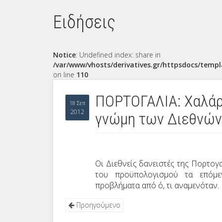
Ειδήσεις
Notice
: Undefined index: share in
/var/www/vhosts/derivatives.gr/httpsdocs/templ
on line
110
ΠΟΡΤΟΓΑΛΙΑ: Χαλάρ
18 Σεπ
2012
γνώμη των Διεθνών
Οι Διεθνείς δανειστές της Πορτο
του προϋπολογισμού τα επόμεν
προβλήματα από ό, τι αναμενόταν.
Προηγούμενο