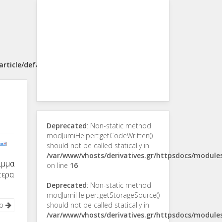
rticle/default.php
Deprecated
: Non-static method
modJumiHelper::getCodeWritten()
should not be called statically in
/var/www/vhosts/derivatives.gr/httpsdocs/modul
ιμμα
on line
16
τερα
Deprecated
: Non-static method
modJumiHelper::getStorageSource()
νο
should not be called statically in
/var/www/vhosts/derivatives.gr/httpsdocs/modul