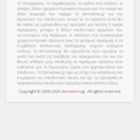
Οι πληροφορίες, τα παραδείγματα, τα σχόλια στις ειδήσεις, οι
απόψεις άλλων χρηματιστηριακών εταιριών για την αγορά και
άλλες αναφορές που παρέχει το derivatives.gr για την
εξοικείωση του επενδυτικού κοινού με τα προϊόντα αυτά δεν
θα πρέπει να ερμηνευθούν ως προτροπή για πώληση ή αγορά
παραγώγων, μετοχών ή άλλων επενδυτικών οχημάτων που
αντιστοιχούν στα παράγωγα. Η επένδυση στα συγκεκριμένα
χρηματιστηριακά προϊόντα όπως τα μετοχικά παράγωγα ή τα
Συμβόλαια Μελλοντικής Εκπλήρωσης ενέχουν αυξημένο
κίνδυνο. Το derivatives.gr δεν ισχυρίζεται ούτε εγγυάται το
εκατό τοις εκατό της ακρίβειας του περιεχομένου του και την
θετική απόδοση μίας επένδυσης σε παράγωγα προϊόντα ούτε
ευθύνεται για τη δημιουργία ζημίας στα χαρτοφυλάκια των
επενδυτών. To Derivatives.gr έχει ως στόχο την εκπαίδευση και
ενημέρωση του επενδυτικού κοινού και όχι τις προτροπές σε
αγοραπωλησίες επενδυτικών οχημάτων οποιουδήποτε είδους.
Copyright © 2000-2026
derivatives
.
gr
. All rights reserved.