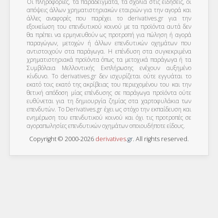
Οι πληροφορίες, τα παραδείγματα, τα σχόλια στις ειδήσεις, οι
απόψεις άλλων χρηματιστηριακών εταιριών για την αγορά και
άλλες αναφορές που παρέχει το derivatives.gr για την
εξοικείωση του επενδυτικού κοινού με τα προϊόντα αυτά δεν
θα πρέπει να ερμηνευθούν ως προτροπή για πώληση ή αγορά
παραγώγων, μετοχών ή άλλων επενδυτικών οχημάτων που
αντιστοιχούν στα παράγωγα. Η επένδυση στα συγκεκριμένα
χρηματιστηριακά προϊόντα όπως τα μετοχικά παράγωγα ή τα
Συμβόλαια Μελλοντικής Εκπλήρωσης ενέχουν αυξημένο
κίνδυνο. Το derivatives.gr δεν ισχυρίζεται ούτε εγγυάται το
εκατό τοις εκατό της ακρίβειας του περιεχομένου του και την
θετική απόδοση μίας επένδυσης σε παράγωγα προϊόντα ούτε
ευθύνεται για τη δημιουργία ζημίας στα χαρτοφυλάκια των
επενδυτών. To Derivatives.gr έχει ως στόχο την εκπαίδευση και
ενημέρωση του επενδυτικού κοινού και όχι τις προτροπές σε
αγοραπωλησίες επενδυτικών οχημάτων οποιουδήποτε είδους.
Copyright © 2000-2026
derivatives
.
gr
. All rights reserved.