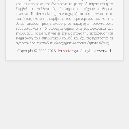
χρηματιστηριακά προϊόντα όπως τα μετοχικά παράγωγα ή τα
Συμβόλαια Μελλοντικής Εκπλήρωσης ενέχουν αυξημένο
κίνδυνο. Το derivatives.gr δεν ισχυρίζεται ούτε εγγυάται το
εκατό τοις εκατό της ακρίβειας του περιεχομένου του και την
θετική απόδοση μίας επένδυσης σε παράγωγα προϊόντα ούτε
ευθύνεται για τη δημιουργία ζημίας στα χαρτοφυλάκια των
επενδυτών. To Derivatives.gr έχει ως στόχο την εκπαίδευση και
ενημέρωση του επενδυτικού κοινού και όχι τις προτροπές σε
αγοραπωλησίες επενδυτικών οχημάτων οποιουδήποτε είδους.
Copyright © 2000-2026
derivatives
.
gr
. All rights reserved.