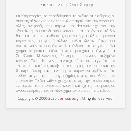
Επικοινωνία
Όροι Χρήσης
Οι πληροφορίες, τα παραδείγματα, τα σχόλια στις ειδήσεις, οι
απόψεις άλλων χρηματιστηριακών εταιριών για την αγορά και
άλλες αναφορές που παρέχει το derivatives.gr για την
εξοικείωση του επενδυτικού κοινού με τα προϊόντα αυτά δεν
θα πρέπει να ερμηνευθούν ως προτροπή για πώληση ή αγορά
παραγώγων, μετοχών ή άλλων επενδυτικών οχημάτων που
αντιστοιχούν στα παράγωγα. Η επένδυση στα συγκεκριμένα
χρηματιστηριακά προϊόντα όπως τα μετοχικά παράγωγα ή τα
Συμβόλαια Μελλοντικής Εκπλήρωσης ενέχουν αυξημένο
κίνδυνο. Το derivatives.gr δεν ισχυρίζεται ούτε εγγυάται το
εκατό τοις εκατό της ακρίβειας του περιεχομένου του και την
θετική απόδοση μίας επένδυσης σε παράγωγα προϊόντα ούτε
ευθύνεται για τη δημιουργία ζημίας στα χαρτοφυλάκια των
επενδυτών. To Derivatives.gr έχει ως στόχο την εκπαίδευση και
ενημέρωση του επενδυτικού κοινού και όχι τις προτροπές σε
αγοραπωλησίες επενδυτικών οχημάτων οποιουδήποτε είδους.
Copyright © 2000-2026
derivatives
.
gr
. All rights reserved.