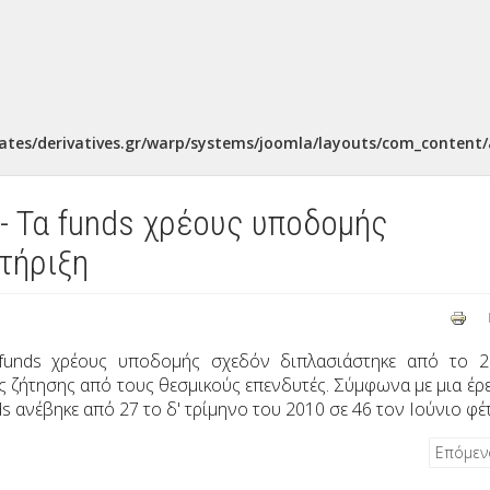
ates/derivatives.gr/warp/systems/joomla/layouts/com_content/a
 Τα funds χρέους υποδομής
τήριξη
funds
χρέους υποδομής σχεδόν διπλασιάστηκε από το 2
 ζήτησης από τους θεσμικούς επενδυτές. Σύμφωνα με μια έρ
ds
ανέβηκε από 27 το δ' τρίμηνο του 2010 σε 46 τον Ιούνιο φέ
Επόμε