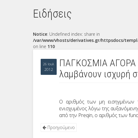
Ειδήσεις
Notice
: Undefined index: share in
/var/www/vhosts/derivatives.gr/httpsdocs/templ
on line
110
ΠΑΓΚΟΣΜΙΑ ΑΓΟΡΑ -
26 Ιουλ
2012
λαμβάνουν ισχυρή σ
Ο αριθμός των μη εισηγμένων
ενισχυμένος λόγω της αυξανόμενης
από την
Preqin
, ο αριθμός των
fun
Προηγούμενο