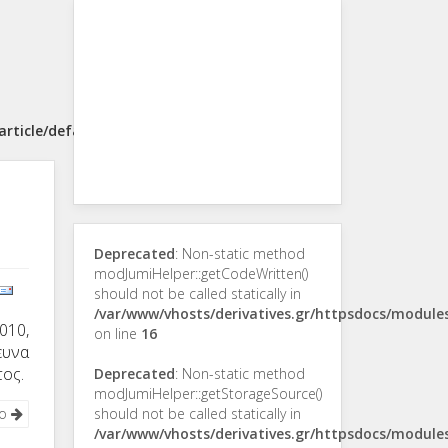
rticle/default.php
Deprecated
: Non-static method
modJumiHelper::getCodeWritten()
should not be called statically in
/var/www/vhosts/derivatives.gr/httpsdocs/modul
010,
on line
16
ευνα
τος.
Deprecated
: Non-static method
modJumiHelper::getStorageSource()
νο
should not be called statically in
/var/www/vhosts/derivatives.gr/httpsdocs/modul