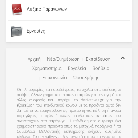
Λεξικό Παραγώγων
Εργασίες
Αρχική
Νέα/Ενημέρωση
Εκπαίδευση
Χρηματιστήρια
Εργαλεία
Βοήθεια
Επικοινωνία
Όροι Χρήσης
Οι πληροφορίες, τα παραδείγματα, τα σχόλια στις ειδήσεις, οι
απόψεις άλλων χρηματιστηριακών εταιριών για την αγορά και
άλλες αναφορές που παρέχει το derivatives.gr για την
εξοικείωση του επενδυτικού κοινού με τα προϊόντα αυτά δεν
θα πρέπει να ερμηνευθούν ως προτροπή για πώληση ή αγορά
παραγώγων, μετοχών ή άλλων επενδυτικών οχημάτων που
αντιστοιχούν στα παράγωγα. Η επένδυση στα συγκεκριμένα
χρηματιστηριακά προϊόντα όπως τα μετοχικά παράγωγα ή τα
Συμβόλαια Μελλοντικής Εκπλήρωσης ενέχουν αυξημένο
κίνδυνο. Το derivatives.gr δεν ισχυρίζεται ούτε εγγυάται το