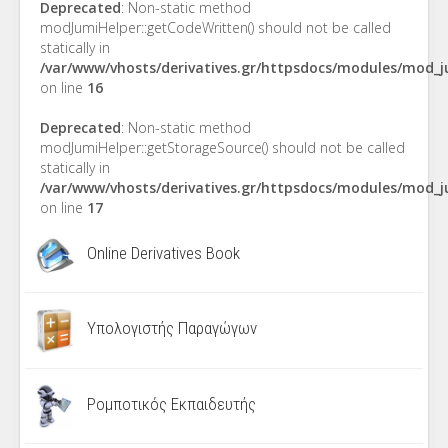
Deprecated
: Non-static method
modJumiHelper::getCodeWritten() should not be called
statically in
/var/www/vhosts/derivatives.gr/httpsdocs/modules/mod_
on line
16
Deprecated
: Non-static method
modJumiHelper::getStorageSource() should not be called
statically in
/var/www/vhosts/derivatives.gr/httpsdocs/modules/mod_
on line
17
Online Derivatives Book
Υπολογιστής Παραγώγων
Ρομποτικός Εκπαιδευτής