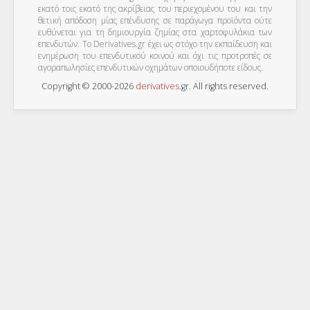
εκατό τοις εκατό της ακρίβειας του περιεχομένου του και την
θετική απόδοση μίας επένδυσης σε παράγωγα προϊόντα ούτε
ευθύνεται για τη δημιουργία ζημίας στα χαρτοφυλάκια των
επενδυτών. To Derivatives.gr έχει ως στόχο την εκπαίδευση και
ενημέρωση του επενδυτικού κοινού και όχι τις προτροπές σε
αγοραπωλησίες επενδυτικών οχημάτων οποιουδήποτε είδους.
Copyright © 2000-2026
derivatives
.
gr
. All rights reserved.