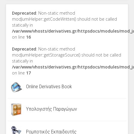
Deprecated
: Non-static method
modJumiHelper::getCodeWritten() should not be called
statically in
/var/www/vhosts/derivatives.gr/httpsdocs/modules/mod_
on line
16
Deprecated
: Non-static method
modJumiHelper::getStorageSource() should not be called
statically in
/var/www/vhosts/derivatives.gr/httpsdocs/modules/mod_
on line
17
Online Derivatives Book
Υπολογιστής Παραγώγων
Ρομποτικός Εκπαιδευτής