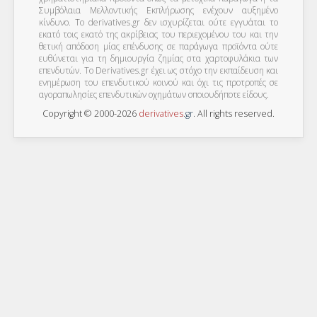
Συμβόλαια Μελλοντικής Εκπλήρωσης ενέχουν αυξημένο
κίνδυνο. Το derivatives.gr δεν ισχυρίζεται ούτε εγγυάται το
εκατό τοις εκατό της ακρίβειας του περιεχομένου του και την
θετική απόδοση μίας επένδυσης σε παράγωγα προϊόντα ούτε
ευθύνεται για τη δημιουργία ζημίας στα χαρτοφυλάκια των
επενδυτών. To Derivatives.gr έχει ως στόχο την εκπαίδευση και
ενημέρωση του επενδυτικού κοινού και όχι τις προτροπές σε
αγοραπωλησίες επενδυτικών οχημάτων οποιουδήποτε είδους.
Copyright © 2000-2026
derivatives
.
gr
. All rights reserved.