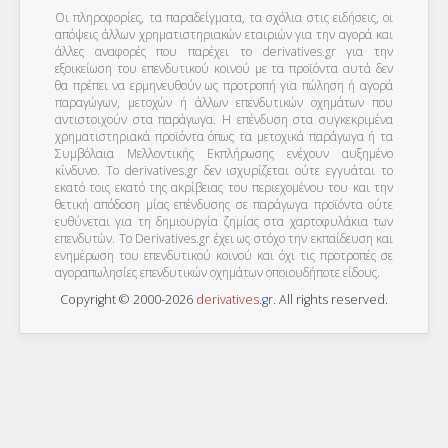
Οι πληροφορίες, τα παραδείγματα, τα σχόλια στις ειδήσεις, οι
απόψεις άλλων χρηματιστηριακών εταιριών για την αγορά και
άλλες αναφορές που παρέχει το derivatives.gr για την
εξοικείωση του επενδυτικού κοινού με τα προϊόντα αυτά δεν
θα πρέπει να ερμηνευθούν ως προτροπή για πώληση ή αγορά
παραγώγων, μετοχών ή άλλων επενδυτικών οχημάτων που
αντιστοιχούν στα παράγωγα. Η επένδυση στα συγκεκριμένα
χρηματιστηριακά προϊόντα όπως τα μετοχικά παράγωγα ή τα
Συμβόλαια Μελλοντικής Εκπλήρωσης ενέχουν αυξημένο
κίνδυνο. Το derivatives.gr δεν ισχυρίζεται ούτε εγγυάται το
εκατό τοις εκατό της ακρίβειας του περιεχομένου του και την
θετική απόδοση μίας επένδυσης σε παράγωγα προϊόντα ούτε
ευθύνεται για τη δημιουργία ζημίας στα χαρτοφυλάκια των
επενδυτών. To Derivatives.gr έχει ως στόχο την εκπαίδευση και
ενημέρωση του επενδυτικού κοινού και όχι τις προτροπές σε
αγοραπωλησίες επενδυτικών οχημάτων οποιουδήποτε είδους.
Copyright © 2000-2026
derivatives
.
gr
. All rights reserved.