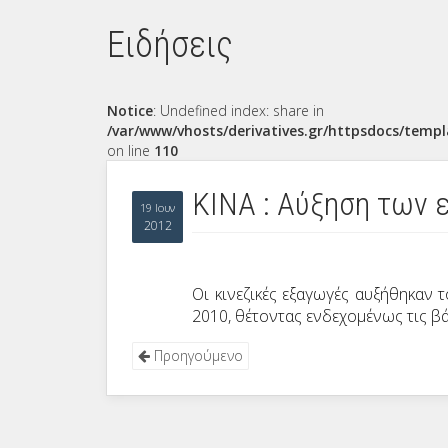
Ειδήσεις
Notice
: Undefined index: share in
/var/www/vhosts/derivatives.gr/httpsdocs/templ
on line
110
ΚΙΝΑ : Αύξηση των
19 Ιουν
2012
Οι κινεζικές εξαγωγές αυξήθηκαν
2010, θέτοντας ενδεχομένως τις βά
Προηγούμενο