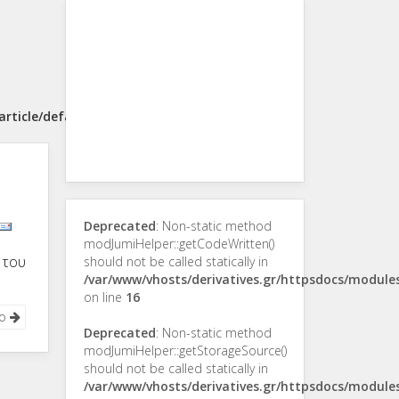
rticle/default.php
Deprecated
: Non-static method
modJumiHelper::getCodeWritten()
 του
should not be called statically in
/var/www/vhosts/derivatives.gr/httpsdocs/modul
on line
16
νο
Deprecated
: Non-static method
modJumiHelper::getStorageSource()
should not be called statically in
/var/www/vhosts/derivatives.gr/httpsdocs/modul