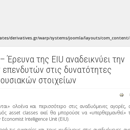
ates/derivatives.gr/warp/systems/joomla/layouts/com_content/a
 Έρευνα της EIU αναδεικνύει την
ν επενδυτών στις δυνατότητες
ιουσιακών στοιχείων
νται» ολοένα και περισσότερο στις αναδυόμενες αγορές, 
θμός
asset
classes
εκεί θα μπορούσε να «υπερθερμανθεί» 
ν
Economist
Intelligence
Unit
(
EIU
).
ρά τις ευκαιρίες και τους κινδύνους στις αναδυόμενες αγ