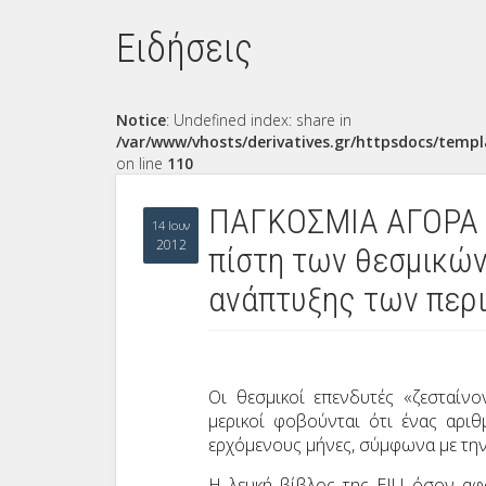
Ειδήσεις
Notice
: Undefined index: share in
/var/www/vhosts/derivatives.gr/httpsdocs/templ
on line
110
ΠΑΓΚΟΣΜΙΑ ΑΓΟΡΑ –
14 Ιουν
2012
πίστη των θεσμικώ
ανάπτυξης των περ
Οι θεσμικοί επενδυτές «ζεσταίνο
μερικοί φοβούνται ότι ένας αρι
ερχόμενους μήνες, σύμφωνα με τη
Η λευκή βίβλος της
EIU
όσον αφο