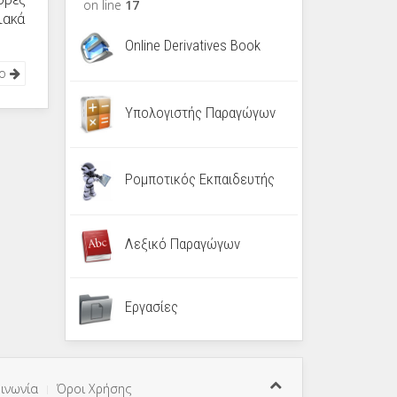
on line
17
ιακά
Online Derivatives Book
νο
Υπολογιστής Παραγώγων
Ρομποτικός Εκπαιδευτής
Λεξικό Παραγώγων
Εργασίες
ινωνία
Όροι Χρήσης