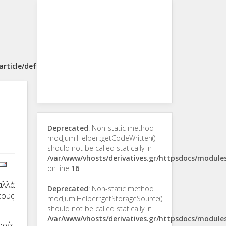
rticle/default.php
Deprecated
: Non-static method
modJumiHelper::getCodeWritten()
should not be called statically in
/var/www/vhosts/derivatives.gr/httpsdocs/modul
on line
16
αλλά
Deprecated
: Non-static method
τους
modJumiHelper::getStorageSource()
should not be called statically in
/var/www/vhosts/derivatives.gr/httpsdocs/modul
ορές