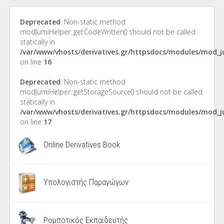
Deprecated
: Non-static method
modJumiHelper::getCodeWritten() should not be called
statically in
/var/www/vhosts/derivatives.gr/httpsdocs/modules/mod_
on line
16
Deprecated
: Non-static method
modJumiHelper::getStorageSource() should not be called
statically in
/var/www/vhosts/derivatives.gr/httpsdocs/modules/mod_
on line
17
Online Derivatives Book
Υπολογιστής Παραγώγων
Ρομποτικός Εκπαιδευτής