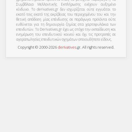
Συμβόλαια Μελλοντικής Εκπλήρωσης ενέχουν αυξημένο
κίνδυνο. Το derivatives.gr δεν ισχυρίζεται ούτε εγγυάται το
εκατό τοις εκατό της ακρίβειας του περιεχομένου του και την
θετική απόδοση μίας επένδυσης σε παράγωγα προϊόντα ούτε
ευθύνεται για τη δημιουργία ζημίας στα χαρτοφυλάκια των
επενδυτών. To Derivatives.gr έχει ως στόχο την εκπαίδευση και
ενημέρωση του επενδυτικού κοινού και όχι τις προτροπές σε
αγοραπωλησίες επενδυτικών οχημάτων οποιουδήποτε είδους.
Copyright © 2000-2026
derivatives
.
gr
. All rights reserved.