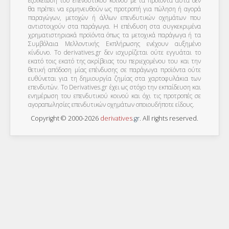
εξοικείωση του επενδυτικού κοινού με τα προϊόντα αυτά δεν
θα πρέπει να ερμηνευθούν ως προτροπή για πώληση ή αγορά
παραγώγων, μετοχών ή άλλων επενδυτικών οχημάτων που
αντιστοιχούν στα παράγωγα. Η επένδυση στα συγκεκριμένα
χρηματιστηριακά προϊόντα όπως τα μετοχικά παράγωγα ή τα
Συμβόλαια Μελλοντικής Εκπλήρωσης ενέχουν αυξημένο
κίνδυνο. Το derivatives.gr δεν ισχυρίζεται ούτε εγγυάται το
εκατό τοις εκατό της ακρίβειας του περιεχομένου του και την
θετική απόδοση μίας επένδυσης σε παράγωγα προϊόντα ούτε
ευθύνεται για τη δημιουργία ζημίας στα χαρτοφυλάκια των
επενδυτών. To Derivatives.gr έχει ως στόχο την εκπαίδευση και
ενημέρωση του επενδυτικού κοινού και όχι τις προτροπές σε
αγοραπωλησίες επενδυτικών οχημάτων οποιουδήποτε είδους.
Copyright © 2000-2026
derivatives
.
gr
. All rights reserved.