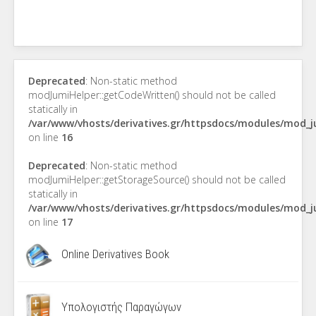
Deprecated
: Non-static method
modJumiHelper::getCodeWritten() should not be called
statically in
/var/www/vhosts/derivatives.gr/httpsdocs/modules/mod_
on line
16
Deprecated
: Non-static method
modJumiHelper::getStorageSource() should not be called
statically in
/var/www/vhosts/derivatives.gr/httpsdocs/modules/mod_
on line
17
Online Derivatives Book
Υπολογιστής Παραγώγων