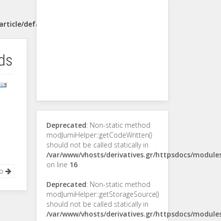
rticle/default.php
ds
Deprecated
: Non-static method
modJumiHelper::getCodeWritten()
should not be called statically in
/var/www/vhosts/derivatives.gr/httpsdocs/modul
on line
16
νο
Deprecated
: Non-static method
modJumiHelper::getStorageSource()
should not be called statically in
/var/www/vhosts/derivatives.gr/httpsdocs/modul