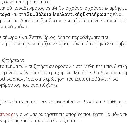
 σε κάποια τμήματά του!
ντανού παραδείγματος σε αληθινό χρόνο, ο χρόνος έναρξης τ
άγωγα
και στα
Συμβόλαια Μελλοντικής Εκπλήρωσης
είναι
α online. Αυτό σας βοηθάει να εκτιμήσετε και να κατανοήσετε
ωντανό χρόνο.
ε σήμερα είναι Σεπτέμβριος, όλα τα παραδείγματα που
δύο ή τριών μηνών αρχίζουν να μετρούν από το μήνα Σεπτέμβρ
Συζητήσεων;
το τμήμα των συζητήσεων εφόσον είστε Μέλη της Επενδυτική
υτή ανακοινώνεται στα περιεχόμενα. Μετά την διαδικασία αυτή
ορεί να απαντήσει στην ερώτηση που έχετε υποβάλλει ή να
αφέροντος που αναπτύχθηκε.
όν περίπτωση που δεν καταλαβαίνω και δεν είναι ξεκάθαρη 
tives.gr
για να μας ρωτήσετε τις απορίες που έχετε. Το μόνο 
νυμό σας και το προσωπικό σας e-mail.