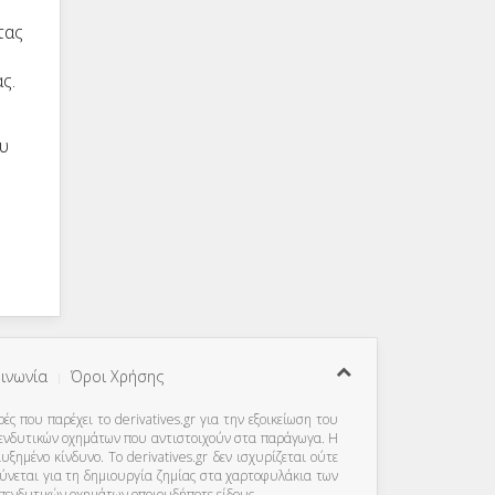
τας
ς.
ου
ινωνία
Όροι Χρήσης
ς που παρέχει το derivatives.gr για την εξοικείωση του
πενδυτικών οχημάτων που αντιστοιχούν στα παράγωγα. Η
μένο κίνδυνο. Το derivatives.gr δεν ισχυρίζεται ούτε
θύνεται για τη δημιουργία ζημίας στα χαρτοφυλάκια των
 επενδυτικών οχημάτων οποιουδήποτε είδους.