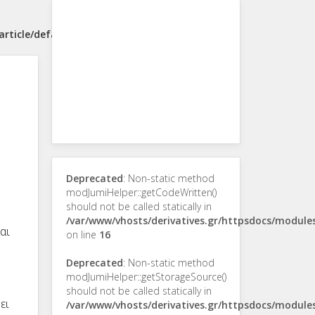
rticle/default.php
Deprecated
: Non-static method
modJumiHelper::getCodeWritten()
should not be called statically in
/var/www/vhosts/derivatives.gr/httpsdocs/modul
αι
on line
16
Deprecated
: Non-static method
modJumiHelper::getStorageSource()
should not be called statically in
ει
/var/www/vhosts/derivatives.gr/httpsdocs/modul