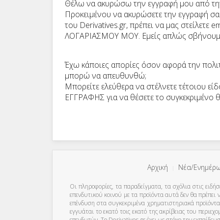
Θέλω να ακυρώσω την εγγραφή μου από την ε
Προκειμένου να ακυρώσετε την εγγραφή σας 
του Derivatives.gr, πρέπει να μας στείλετε e
ΛΟΓΑΡΙΑΣΜΟΥ ΜΟΥ. Εμείς απλώς σβήνουμε
Έχω κάποιες απορίες όσον αφορά την πολι
μπορώ να απευθυνθώ;
Μπορείτε ελεύθερα να στέλνετε τέτοιου εί
ΕΓΓΡΑΦΗΣ για να θέσετε το συγκεκριμένο θ
Αρχική
Νέα/Ενημέρ
Οι πληροφορίες, τα παραδείγματα, τα σχόλια στις ειδήσ
επενδυτικού κοινού με τα προϊόντα αυτά δεν θα πρέπε
επένδυση στα συγκεκριμένα χρηματιστηριακά προϊόντα 
εγγυάται το εκατό τοις εκατό της ακρίβειας του περιε
επενδυτών. To Derivatives.gr έχει ως στόχο την εκπαίδε