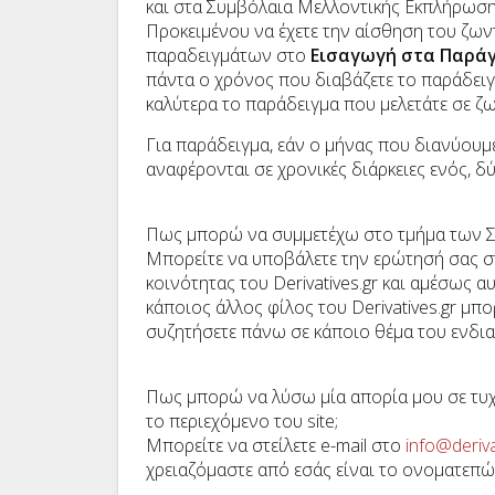
και στα Συμβόλαια Μελλοντικής Εκπλήρωσης
Προκειμένου να έχετε την αίσθηση του ζω
παραδειγμάτων στο
Εισαγωγή στα Παρ
πάντα ο χρόνος που διαβάζετε το παράδειγμ
καλύτερα το παράδειγμα που μελετάτε σε ζ
Για παράδειγμα, εάν ο μήνας που διανύουμ
αναφέρονται σε χρονικές διάρκειες ενός, 
Πως μπορώ να συμμετέχω στο τμήμα των 
Μπορείτε να υποβάλετε την ερώτησή σας σ
κοινότητας του Derivatives.gr και αμέσως α
κάποιος άλλος φίλος του Derivatives.gr μπ
συζητήσετε πάνω σε κάποιο θέμα του ενδι
Πως μπορώ να λύσω μία απορία μου σε τυχ
το περιεχόμενο του site;
Μπορείτε να στείλετε e-mail στο
info@deriva
χρειαζόμαστε από εσάς είναι το ονοματεπώ