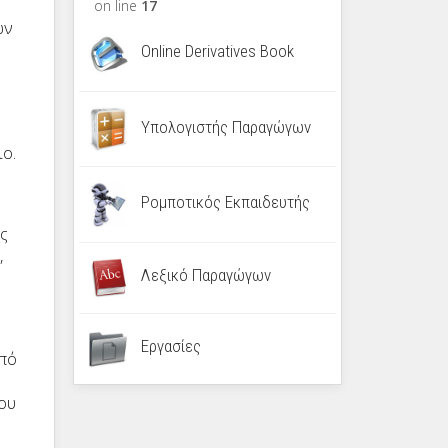
on line
17
ων
Online Derivatives Book
Υπολογιστής Παραγώγων
ιο.
Ρομποτικός Εκπαιδευτής
ς
,
Λεξικό Παραγώγων
Εργασίες
από
που