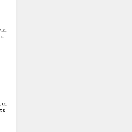
ία,
ου
 τα
ετε