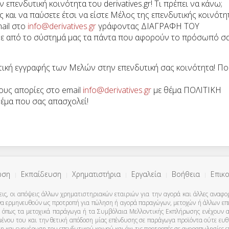
πενδυτική κοινότητα του derivatives.gr! Τι πρέπει να κάνω;
και να παύσετε έτσι να είστε Μέλος της επενδυτικής κοινότη
mail στο
info@derivatives.gr
γράφοντας ΔΙΑΓΡΑΦΗ ΤΟΥ
 από το σύστημά μας τα πάντα που αφορούν το πρόσωπό σα
τική εγγραφής των Μελών στην επενδυτική σας κοινότητα! Π
δους απορίες στο email
info@derivatives.gr
με θέμα ΠΟΛΙΤΙΚΗ
έμα που σας απασχολεί!
ωση
Εκπαίδευση
Χρηματιστήρια
Εργαλεία
Βοήθεια
Επικο
εις, οι απόψεις άλλων χρηματιστηριακών εταιριών για την αγορά και άλλες αναφορέ
ι να ερμηνευθούν ως προτροπή για πώληση ή αγορά παραγώγων, μετοχών ή άλλων ε
όπως τα μετοχικά παράγωγα ή τα Συμβόλαια Μελλοντικής Εκπλήρωσης ενέχουν αυξη
χομένου του και την θετική απόδοση μίας επένδυσης σε παράγωγα προϊόντα ούτε ευ
υση και ενημέρωση του επενδυτικού κοινού και όχι τις προτροπές σε αγοραπωλησίες