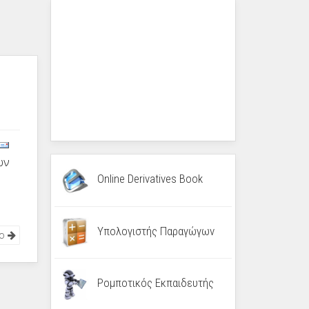
ων
Online Derivatives Book
Υπολογιστής Παραγώγων
νο
Ρομποτικός Εκπαιδευτής