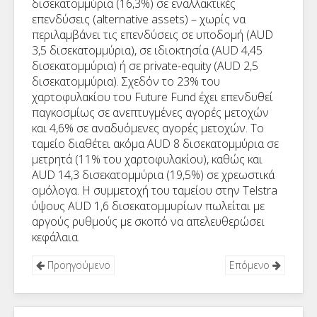
δισεκατομμύρια (16,3%) σε εναλλακτικές
επενδύσεις (alternative assets) – χωρίς να
περιλαμβάνει τις επενδύσεις σε υποδομή (AUD
3,5 δισεκατομμύρια), σε ιδιοκτησία (AUD 4,45
δισεκατομμύρια) ή σε private-equity (AUD 2,5
δισεκατομμύρια). Σχεδόν το 23% του
χαρτοφυλακίου του Future Fund έχει επενδυθεί
παγκοσμίως σε ανεπτυγμένες αγορές μετοχών
και 4,6% σε αναδυόμενες αγορές μετοχών. Το
ταμείο διαθέτει ακόμα AUD 8 δισεκατομμύρια σε
μετρητά (11% του χαρτοφυλακίου), καθώς και
AUD 14,3 δισεκατομμύρια (19,5%) σε χρεωστικά
ομόλογα. Η συμμετοχή του ταμείου στην Telstra
ύψους AUD 1,6 δισεκατομμυρίων πωλείται με
αργούς ρυθμούς με σκοπό να απελευθερώσει
κεφάλαια.
Προηγούμενο
Επόμενο