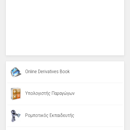
Online Derivatives Book
Υπολογιστής Παραγώγων
Ρομποτικός Εκπαιδευτής